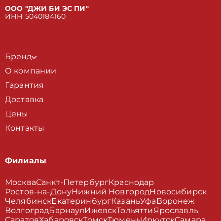
ООО "ДЖИ БИ ЭС ПИ"
ИНН 5040184160
Бренд
О компании
Гарантия
Доставка
Цены
Контакты
Филиалы
Москва
Санкт-Петербург
Краснодар
Ростов-на-Дону
Нижний Новгород
Новосибирск
Челябинск
Екатеринбург
Казань
Уфа
Воронеж
Волгоград
Барнаул
Ижевск
Тольятти
Ярославль
Саратов
Хабаровск
Томск
Тюмень
Иркутск
Самара