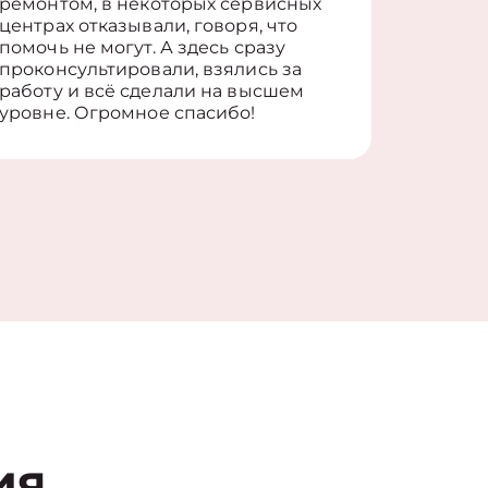
ремонтом, в некоторых сервисных
только 
центрах отказывали, говоря, что
информ
помочь не могут. А здесь сразу
оставит
проконсультировали, взялись за
здорово
работу и всё сделали на высшем
уровне. Огромное спасибо!
ия