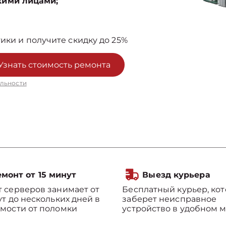
кими лицами;
ики и получите скидку до 25%
Узнать стоимость ремонта
льности
монт от 15 минут
Выезд курьера
 серверов занимает от
Бесплатный курьер, ко
ут до нескольких дней в
заберет неисправное
мости от поломки
устройство в удобном м