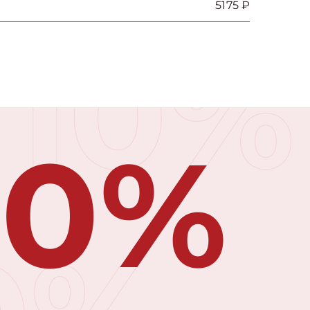
5175 ₽
10%
10%