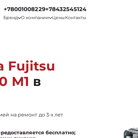
+78001008229
+78432545124
Бренд
О компании
Цены
Контакты
 Fujitsu
0 M1
в
ией на ремонт до 3-х лет
предоставляется бесплатно;