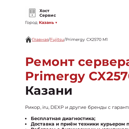
Хост
Сервис
Город
Казань
▼
Главная
/
Fujitsu
/
Primergy CX2570 M1
Ремонт сервера
Primergy CX257
Казани
Рикор, iru, DEXP и другие бренды с гарант
Бесплатная диагностика;
Доставка и приём техники курьером 