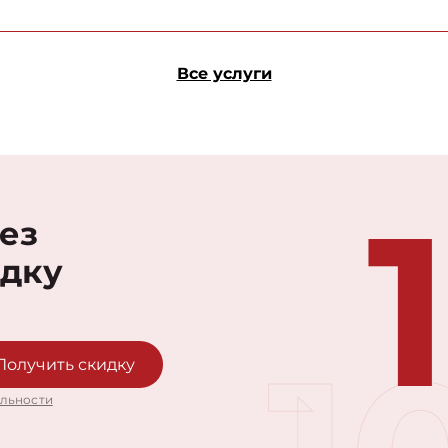
Все услуги
рез
идку
Получить скидку
льности