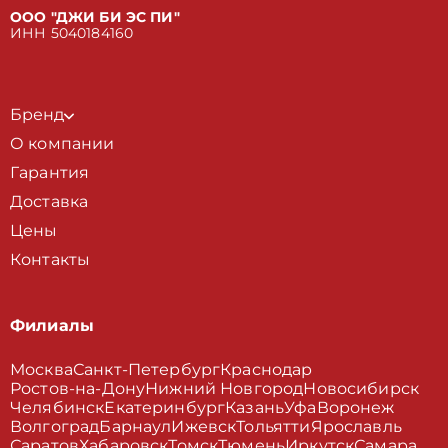
ООО "ДЖИ БИ ЭС ПИ"
ИНН 5040184160
Бренд
О компании
Гарантия
Доставка
Цены
Контакты
Филиалы
Москва
Санкт-Петербург
Краснодар
Ростов-на-Дону
Нижний Новгород
Новосибирск
Челябинск
Екатеринбург
Казань
Уфа
Воронеж
Волгоград
Барнаул
Ижевск
Тольятти
Ярославль
Саратов
Хабаровск
Томск
Тюмень
Иркутск
Самара