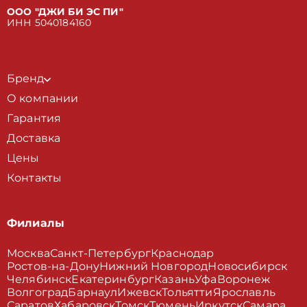
ООО "ДЖИ БИ ЭС ПИ"
ИНН 5040184160
Бренд
О компании
Гарантия
Доставка
Цены
Контакты
Филиалы
Москва
Санкт-Петербург
Краснодар
Ростов-на-Дону
Нижний Новгород
Новосибирск
Челябинск
Екатеринбург
Казань
Уфа
Воронеж
Волгоград
Барнаул
Ижевск
Тольятти
Ярославль
Саратов
Хабаровск
Томск
Тюмень
Иркутск
Самара