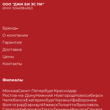
ООО "ДЖИ БИ ЭС ПИ"
ИНН 5040184160
Бренд
О компании
Гарантия
Доставка
Цены
Контакты
Филиалы
Москва
Санкт-Петербург
Краснодар
Ростов-на-Дону
Нижний Новгород
Новосибирск
Челябинск
Екатеринбург
Казань
Уфа
Воронеж
Волгоград
Барнаул
Ижевск
Тольятти
Ярославль
Саратов
Хабаровск
Томск
Тюмень
Иркутск
Самара