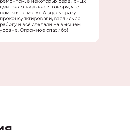
ремонтом, в некоторых сервисных
только 
центрах отказывали, говоря, что
информ
помочь не могут. А здесь сразу
оставит
проконсультировали, взялись за
здорово
работу и всё сделали на высшем
уровне. Огромное спасибо!
ия