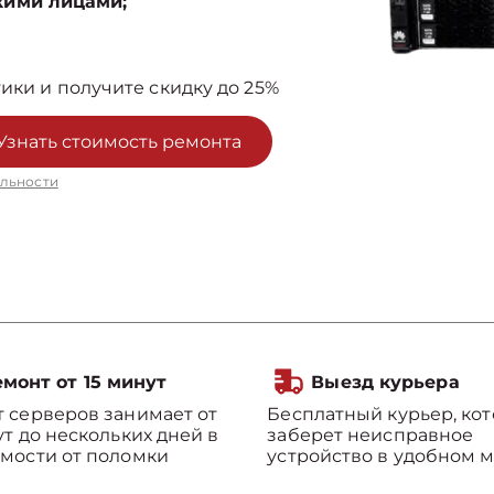
кими лицами;
ики и получите скидку до 25%
Узнать стоимость ремонта
льности
монт от 15 минут
Выезд курьера
 серверов занимает от
Бесплатный курьер, ко
ут до нескольких дней в
заберет неисправное
мости от поломки
устройство в удобном м