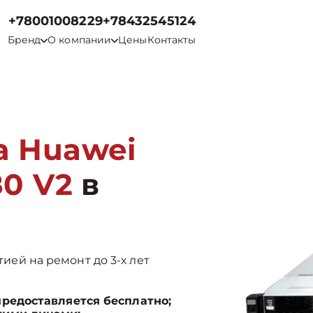
+78001008229
+78432545124
Бренд
О компании
Цены
Контакты
а Huawei
80 V2
в
тией на ремонт до 3-х лет
предоставляется бесплатно;