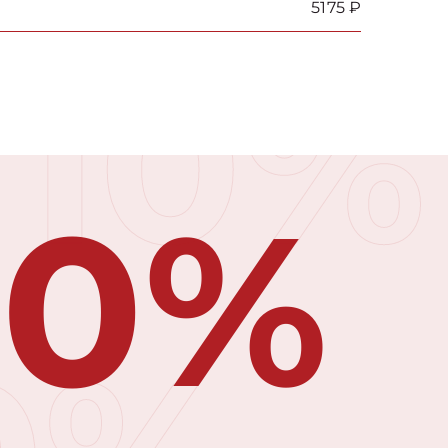
5175 ₽
10%
10%