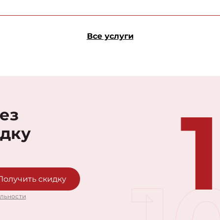
Все услуги
рез
идку
Получить скидку
льности