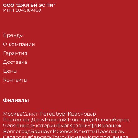
ООО "ДЖИ БИ ЭС ПИ"
ИНН 5040184160
Бренд
О компании
Гарантия
Доставка
Цены
Контакты
Филиалы
Москва
Санкт-Петербург
Краснодар
Ростов-на-Дону
Нижний Новгород
Новосибирск
Челябинск
Екатеринбург
Казань
Уфа
Воронеж
Волгоград
Барнаул
Ижевск
Тольятти
Ярославль
Саратов
Хабаровск
Томск
Тюмень
Иркутск
Самара