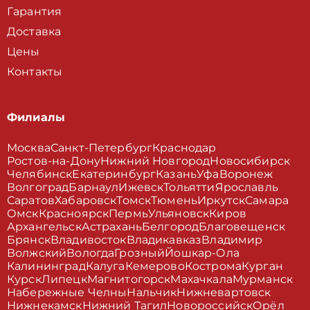
Гарантия
Доставка
Цены
Контакты
Филиалы
Москва
Санкт-Петербург
Краснодар
Ростов-на-Дону
Нижний Новгород
Новосибирск
Челябинск
Екатеринбург
Казань
Уфа
Воронеж
Волгоград
Барнаул
Ижевск
Тольятти
Ярославль
Саратов
Хабаровск
Томск
Тюмень
Иркутск
Самара
Омск
Красноярск
Пермь
Ульяновск
Киров
Архангельск
Астрахань
Белгород
Благовещенск
Брянск
Владивосток
Владикавказ
Владимир
Волжский
Вологда
Грозный
Йошкар-Ола
Калининград
Калуга
Кемерово
Кострома
Курган
Курск
Липецк
Магнитогорск
Махачкала
Мурманск
Набережные Челны
Нальчик
Нижневартовск
Нижнекамск
Нижний Тагил
Новороссийск
Орёл