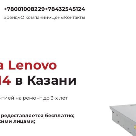
+78001008229
+78432545124
Бренд
О компании
Цены
Контакты
а Lenovo
M4
в Казани
нтией на ремонт до 3-х лет
предоставляется бесплатно;
кими лицами;