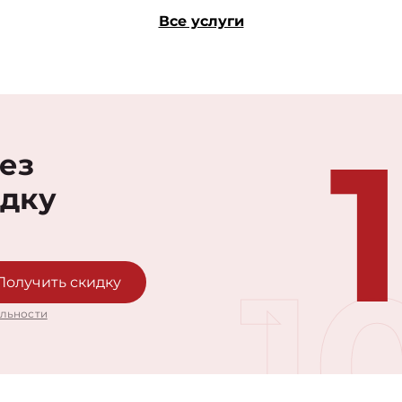
Все услуги
рез
идку
1
Получить скидку
льности