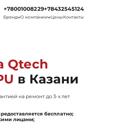
+78001008229
+78432545124
Бренд
О компании
Цены
Контакты
а Qtech
PU
в Казани
рантией на ремонт до 3-х лет
предоставляется бесплатно;
кими лицами;