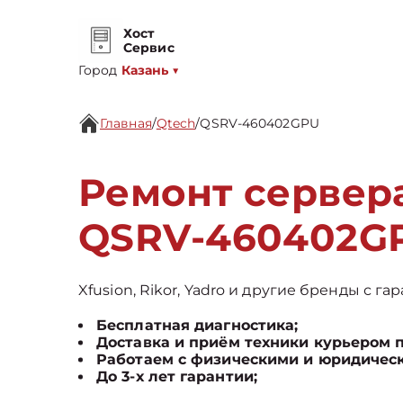
Хост
Сервис
Город
Казань
▼
Главная
/
Qtech
/
QSRV-460402GPU
Ремонт сервер
QSRV-460402G
Xfusion, Rikor, Yadro и другие бренды с га
Бесплатная диагностика;
Доставка и приём техники курьером 
Работаем с физическими и юридичес
До 3-х лет гарантии;