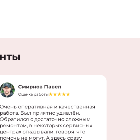
енты
Смирнов Павел
Оценка работы
О
Очень оперативная и качественная
Работу 
работа. Был приятно удивлён.
вопросы
Обратился с достаточно сложным
такие п
ремонтом, в некоторых сервисных
только 
центрах отказывали, говоря, что
информ
помочь не могут. А здесь сразу
оставит