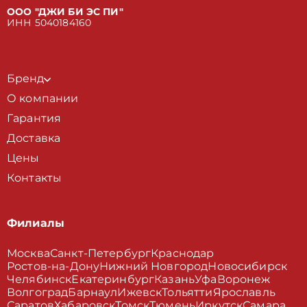
ООО "ДЖИ БИ ЭС ПИ"
ИНН 5040184160
Бренд
О компании
Гарантия
Доставка
Цены
Контакты
Филиалы
Москва
Санкт-Петербург
Краснодар
Ростов-на-Дону
Нижний Новгород
Новосибирск
Челябинск
Екатеринбург
Казань
Уфа
Воронеж
Волгоград
Барнаул
Ижевск
Тольятти
Ярославль
Саратов
Хабаровск
Томск
Тюмень
Иркутск
Самара