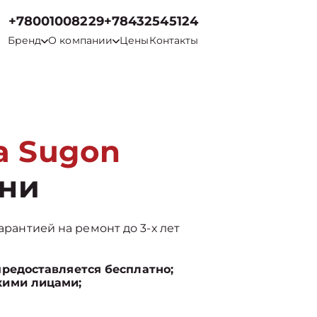
+78001008229
+78432545124
Бренд
О компании
Цены
Контакты
а Sugon
ани
арантией на ремонт до 3-х лет
предоставляется бесплатно;
кими лицами;