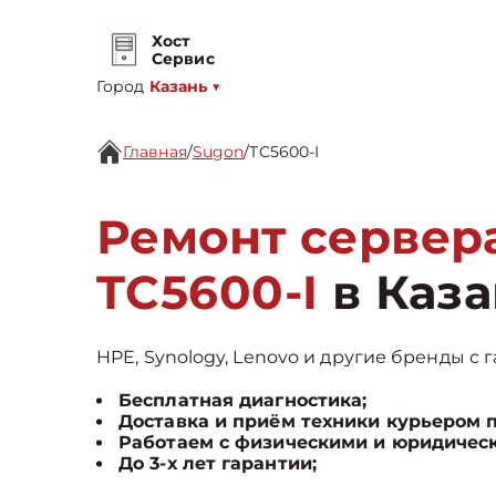
Хост
Сервис
Город
Казань
▼
Главная
/
Sugon
/
TC5600-I
Ремонт сервер
TC5600-I
в Каз
HPE, Synology, Lenovo и другие бренды с г
Бесплатная диагностика;
Доставка и приём техники курьером 
Работаем с физическими и юридичес
До 3-х лет гарантии;