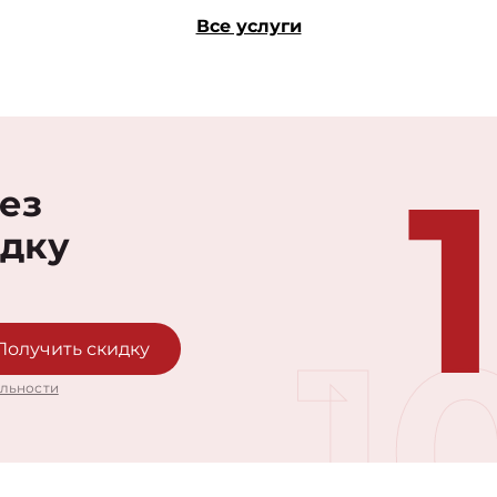
Все услуги
рез
идку
1
Получить скидку
льности