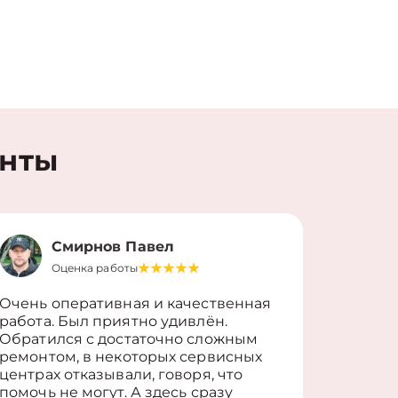
енты
Смирнов Павел
Оценка работы
О
Очень оперативная и качественная
Работу 
работа. Был приятно удивлён.
вопросы
Обратился с достаточно сложным
такие п
ремонтом, в некоторых сервисных
только 
центрах отказывали, говоря, что
информ
помочь не могут. А здесь сразу
оставит